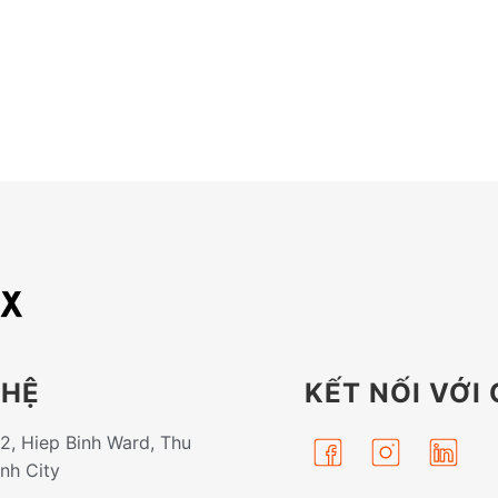
 HỆ
KẾT NỐI VỚI
32, Hiep Binh Ward, Thu
inh City