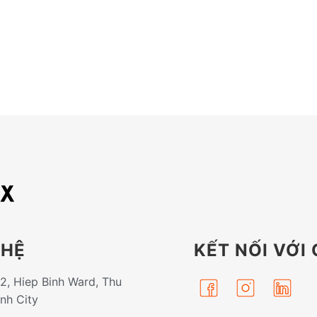
 HỆ
KẾT NỐI VỚI
32, Hiep Binh Ward, Thu
inh City