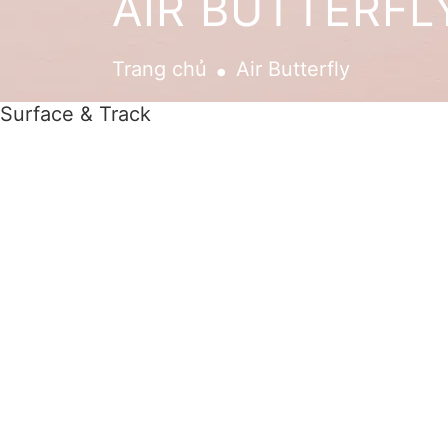
AIR BUTTERFL
.
Trang chủ
Air Butterfly
Surface & Track